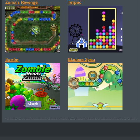
Zuma’s Revenge
Тетрис
Зомби
Шарики Зума