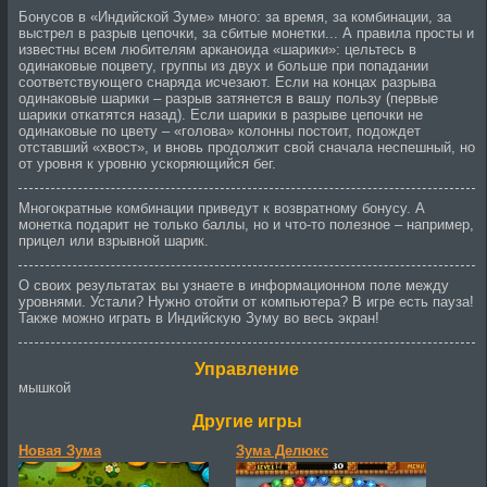
Бонусов в «Индийской Зуме» много: за время, за комбинации, за
выстрел в разрыв цепочки, за сбитые монетки... А правила просты и
известны всем любителям арканоида «шарики»: цельтесь в
одинаковые поцвету, группы из двух и больше при попадании
соответствующего снаряда исчезают. Если на концах разрыва
одинаковые шарики – разрыв затянется в вашу пользу (первые
шарики откатятся назад). Если шарики в разрыве цепочки не
одинаковые по цвету – «голова» колонны постоит, подождет
отставший «хвост», и вновь продолжит свой сначала неспешный, но
от уровня к уровню ускоряющийся бег.
Многократные комбинации приведут к возвратному бонусу. А
монетка подарит не только баллы, но и что-то полезное – например,
прицел или взрывной шарик.
О своих результатах вы узнаете в информационном поле между
уровнями. Устали? Нужно отойти от компьютера? В игре есть пауза!
Также можно играть в Индийскую Зуму во весь экран!
Управление
мышкой
Другие игры
Новая Зума
Зума Делюкс