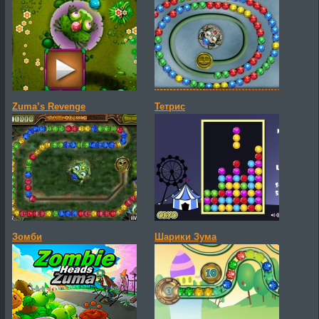
Zuma’s Revenge
Тетрис
Зомби
Шарики Зума