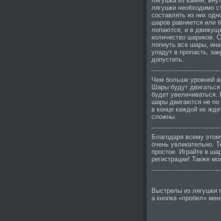
лягушка из камня, вну
лягушки необходимо с
составлять из них одн
шаров равняется или б
лопаются, и в движущ
количество шариков. С
лопнуть все шары, ина
упадут в пропасть, за
допустить.
Чем больше уровней вы
Шары будут двигаться 
будет увеличиваться. 
шары двигаются не по 
в конце каждой их жде
сложны.
Благодаря всему этому
очень увлекательно. Т
простое. Играйте в ша
регистрации! Также мо
Выстрелы из лягушки 
а кнопка «пробел» мен