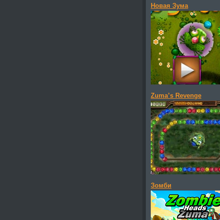
Новая Зума
Zuma’s Revenge
Зомби