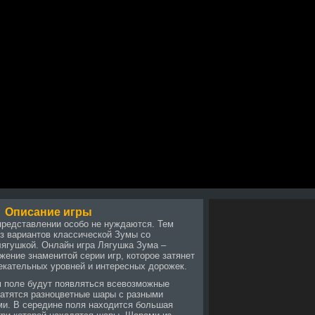
Описание игры
представлении особо не нуждаются. Тем
из вариантов классической Зумы со
лягушкой. Онлайн игра Лягушка Зума –
ение знаменитой серии игр, которое затянет
екательных уровней и интересных дорожек.
м поле будут появляться всевозможные
катятся разноцветные шары с разными
и. В середине поля находится большая