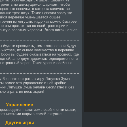
три которой находятся шары. Шарами из
трелять по движущимся шарикам, чтобы
оцветные цепочки, в которых количество
ольше трех штук. Такие цепочки зразу же
ейся веренице уменьшается общее
треляя из лягушки, надо как можно быстрее
че они прокатятся по всей траектории и
крытую золотым черепом. Этого никак нельзя
 будете проходить, тем сложнее они будут.
быстрее, их общее количество в веренице
Порой вы будете оказываться на уровнях, где
одной, а по двум дорожкам одновременно, и
т страшный череп. Такие уровни особенно
 бесплатно играть в игру Лягушка Зума
ем более что управление в ней крайне
рики Лягушка Зума онлайн бесплатно и без
жно играть во весь экран!
Управление
производятся нажатием левой кнопки мыши,
яет местами шары в самой лягушке.
Другие игры