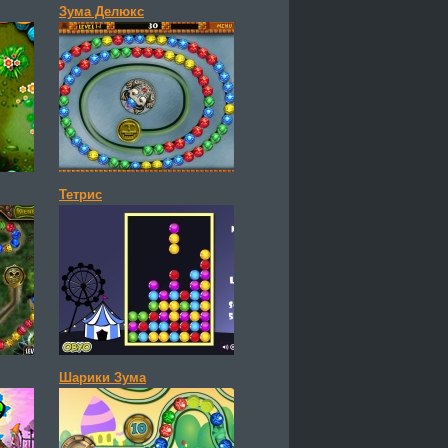
Зума Делюкс
Тетрис
Шарики Зума