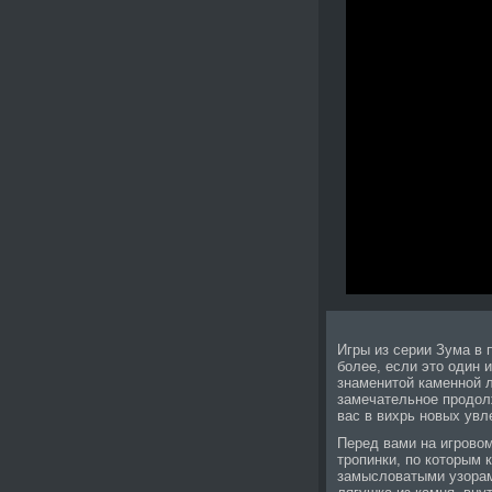
Игры из серии Зума в 
более, если это один 
знаменитой каменной 
замечательное продолж
вас в вихрь новых увл
Перед вами на игрово
тропинки, по которым 
замысловатыми узорам